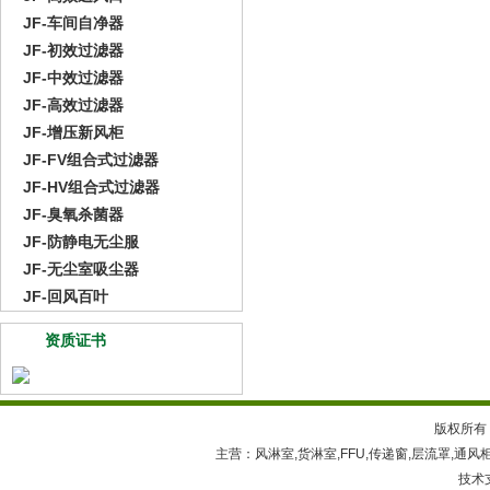
JF-车间自净器
JF-初效过滤器
JF-中效过滤器
JF-高效过滤器
JF-增压新风柜
JF-FV组合式过滤器
JF-HV组合式过滤器
JF-臭氧杀菌器
JF-防静电无尘服
JF-无尘室吸尘器
JF-回风百叶
资质证书
版权所有
主营：
风淋室
,
货淋室
,
FFU
,
传递窗
,
层流罩
,
通风
技术