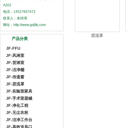
A201
电话：13527657473
联系人：朱经理
网址：http://www.gdjfkj.com
层流罩
产品分类
JF-FFU
JF-风淋室
JF-货淋室
JF-洁净棚
JF-传递窗
JF-层流罩
JF-实验室家具
JF-手术室器械
JF-净化工程
JF-无尘衣柜
JF-洁净工作台
JF-高效送风口