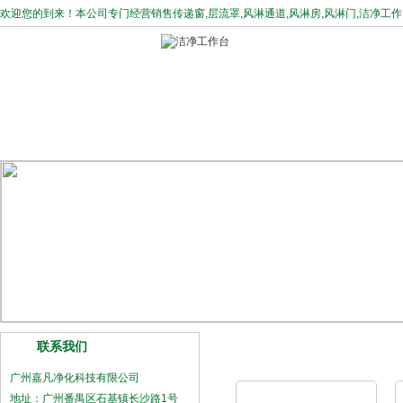
欢迎您的到来！本公司专门经营销售
传递窗
,
层流罩
,
风淋通道
,
风淋房
,
风淋门
,
洁净工作
网站首页
公司介绍
主营产品
售后体系
联系我们
JF-层流罩
广州嘉凡净化科技有限公司
地址：广州番禺区石基镇长沙路1号